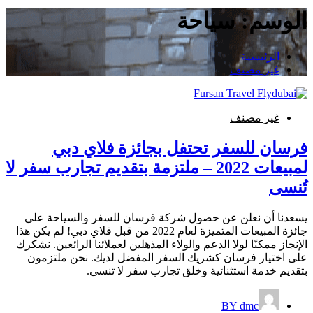
الوسم:
سياحة
الرئيسية
غير مصنف
غير مصنف
فرسان للسفر تحتفل بجائزة فلاي دبي
لمبيعات 2022 – ملتزمة بتقديم تجارب سفر لا
تُنسى
يسعدنا أن نعلن عن حصول شركة فرسان للسفر والسياحة على
جائزة المبيعات المتميزة لعام 2022 من قبل فلاي دبي! لم يكن هذا
الإنجاز ممكنًا لولا الدعم والولاء المذهلين لعملائنا الرائعين. نشكرك
على اختيار فرسان كشريك السفر المفضل لديك. نحن ملتزمون
بتقديم خدمة استثنائية وخلق تجارب سفر لا تنسى.
BY
dmc