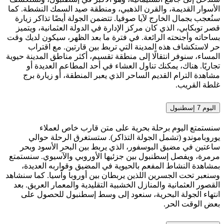
الأسوار القديمة، والقرن الذهبي، ومنطقة صيد السمك النشطة. كما
سنُعجب بجمال الخارج لآيا صوفيا. تتضمن الجولة أيضًا تذاكر زيارة
قصر توبكابي، الذي كان مركز الإدارة في الدولة العثمانية، ويتميز
بساحاته وأجنحته الرائعة. في فترة ما بعد الظهر، سيكون لديك وقت
حر لاستكشاف هذه المدينة التي تربط بين قارتين. مع اقتراب
المساء، سنوفر انتقالًا إلى منطقة تقسيم، أكثر مناطق المدينة حيوية
تجاريًا. هناك، يمكنك تناول العشاء في أحد المطاعم العديدة أو
مشاهدة الترام القديم الساحر الذي يعبر المنطقة، أو زيارة برج
غلطة القريب.
اليوم 7
إسطنبول
سنستمتع اليوم برحلة بحرية على متن قارب خاص لعملاء
يوروباموندو (تشمل الجولة التذاكر). ستستغرق الرحلة حوالي
ساعتين في مضيق البوسفور، الذي يربط بين البحر الأسود وبحر
مرمرة، ويفصل إسطنبول بين جزئيها الأوروبي والآسيوي. سنستمتع
بمشاهدة النشاط المفعم بالحيوية في المضيق وقواربه العديدة،
وسنعبر تحت الجسرين اللذين يربطان بين أوروبا وآسيا. كما سنشاهد
القصور العثمانية والمنازل الخشبية التقليدية والمعمار العريق. بعد
انتهاء الجولة البحرية، سنعود إلى وسط إسطنبول للحصول على
بعض الوقت الحر.