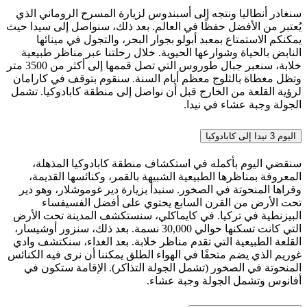
سنغادر أنطاليا ونتجه إلى أسبندوس لزيارة المسرح الروماني الذي
يُعتبر من الأفضل حفظًا في العالم. بعد ذلك، سنواصل إلى سيدا حيث
يمكنكم الاستمتاع بمعبد أبولو بجوار البحر، والتجول في مينائها
النابض بالحياة وشوارعها الحيوية. خلال رحلتنا عبر مناظر طبيعية
خلابة، سنعبر جبال طوروس التي تصل قممها إلى أكثر من 3500 متر
وتظل مغطاة بالثلوج معظم أيام السنة. سنقوم بتوقف في كارامان
لرؤية القلعة من الخارج قبل أن نواصل إلى منطقة كابادوكيا. تشمل
الجولة وجبة عشاء في نيدا.
اليوم 3
نيدا إلى كابادوكيا
سنقضي اليوم بأكمله في استكشاف منطقة كابادوكيا المذهلة،
المعروفة بمناظرها الطبيعية الشبيهة بالقمر، وكنائسها القديمة،
وقراها المنحوتة في الصخور. سنبدأ بزيارة دير غوموشلار، وهو دير
تحت الأرض من القرن السابع يحتوي على أفضل الفسيفساء
البيزنطية في تركيا. في كايماكلي، سنستكشف المدينة تحت الأرض
التي كانت تسكنها حوالي 30,000 نسمة. بعد ذلك، سنزور أوشيسار،
القلعة الطبيعية التي تقدم مناظر خلابة. بعد الغداء، سنكتشف وادي
غوريم الذي يضم متحفًا في الهواء الطلق يمكننا أن نرى فيه الكنائس
المنحوتة في الصخور (تشمل الجولة التذاكر). الإقامة ستكون في
أفانوس وتشمل الجولة وجبة عشاء.