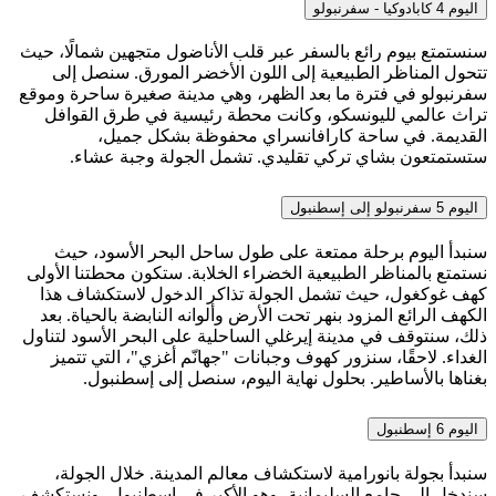
اليوم 4
كابادوكيا - سفرنبولو
سنستمتع بيوم رائع بالسفر عبر قلب الأناضول متجهين شمالًا، حيث
تتحول المناظر الطبيعية إلى اللون الأخضر المورق. سنصل إلى
سفرنبولو في فترة ما بعد الظهر، وهي مدينة صغيرة ساحرة وموقع
تراث عالمي لليونسكو، وكانت محطة رئيسية في طرق القوافل
القديمة. في ساحة كارافانسراي محفوظة بشكل جميل،
ستستمتعون بشاي تركي تقليدي. تشمل الجولة وجبة عشاء.
اليوم 5
سفرنبولو إلى إسطنبول
سنبدأ اليوم برحلة ممتعة على طول ساحل البحر الأسود، حيث
نستمتع بالمناظر الطبيعية الخضراء الخلابة. ستكون محطتنا الأولى
كهف غوكغول، حيث تشمل الجولة تذاكر الدخول لاستكشاف هذا
الكهف الرائع المزود بنهر تحت الأرض وألوانه النابضة بالحياة. بعد
ذلك، سنتوقف في مدينة إيرغلي الساحلية على البحر الأسود لتناول
الغداء. لاحقًا، سنزور كهوف وجبانات "جهانّم أغزي"، التي تتميز
بغناها بالأساطير. بحلول نهاية اليوم، سنصل إلى إسطنبول.
اليوم 6
إسطنبول
سنبدأ بجولة بانورامية لاستكشاف معالم المدينة. خلال الجولة،
سندخل إلى جامع السليمانية، وهو الأكبر في إسطنبول، ونستكشف