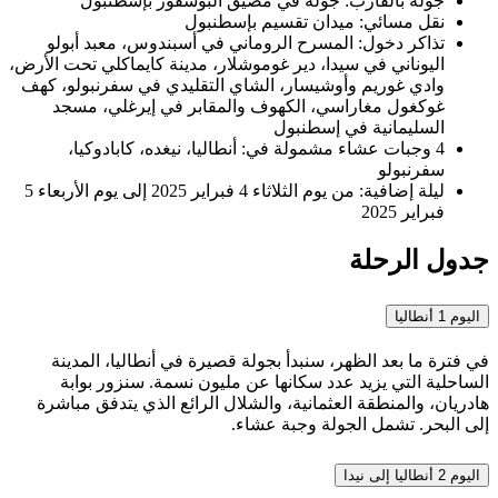
جولة بالقارب: جولة في مضيق البوسفور بإسطنبول
نقل مسائي: ميدان تقسيم بإسطنبول
تذاكر دخول: المسرح الروماني في أسبندوس، معبد أبولو
اليوناني في سيدا، دير غوموشلار، مدينة كايماكلي تحت الأرض،
وادي غوريم وأوشيسار، الشاي التقليدي في سفرنبولو، كهف
غوكغول مغاراسي، الكهوف والمقابر في إيرغلي، مسجد
السليمانية في إسطنبول
4 وجبات عشاء مشمولة في: أنطاليا، نيغده، كابادوكيا،
سفرنبولو
ليلة إضافية: من يوم الثلاثاء 4 فبراير 2025 إلى يوم الأربعاء 5
فبراير 2025
جدول الرحلة
اليوم 1
أنطاليا
في فترة ما بعد الظهر، سنبدأ بجولة قصيرة في أنطاليا، المدينة
الساحلية التي يزيد عدد سكانها عن مليون نسمة. سنزور بوابة
هادريان، والمنطقة العثمانية، والشلال الرائع الذي يتدفق مباشرة
إلى البحر. تشمل الجولة وجبة عشاء.
اليوم 2
أنطاليا إلى نيدا