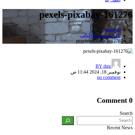
pexels-pixabay-161276
الرئيسية
باقة موسكو 05 ليالي
pexels-pixabay-161276
BY
dmc
نوفمبر 18, 2024 11:44 ص
no comment
تصفّح
0 Comment
المقالات
Search
Recent News