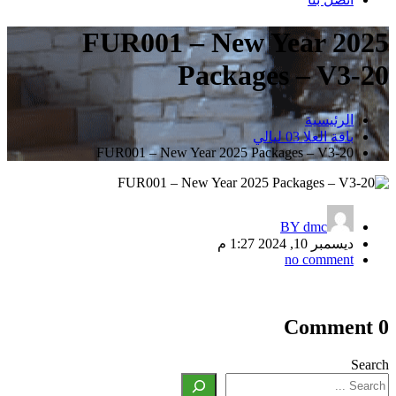
FUR001 – New Year 2025
Packages – V3-20
الرئيسية
باقة العلا 03 ليالي
FUR001 – New Year 2025 Packages – V3-20
BY
dmc
ديسمبر 10, 2024 1:27 م
no comment
تصفّح
0 Comment
المقالات
Search