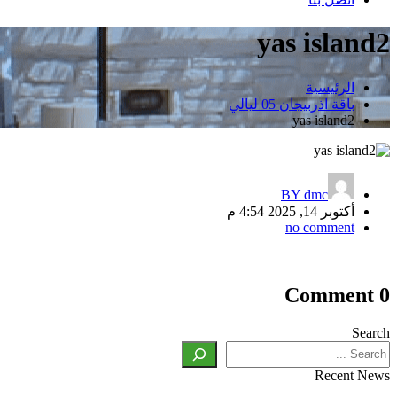
yas island2
الرئيسية
باقة اذربيجان 05 ليالي
yas island2
BY
dmc
أكتوبر 14, 2025 4:54 م
no comment
تصفّح
0 Comment
المقالات
Search
Recent News