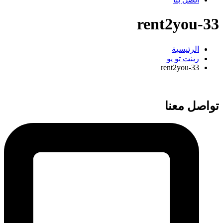
rent2you-33
الرئيسية
رينت تو يو
rent2you-33
تواصل معنا