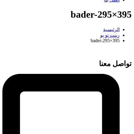
bader-295×395
الرئيسية
رينت تو يو
bader-295×395
تواصل معنا